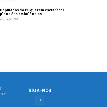
Deputados do PS querem esclarecer
plano das ambulâncias
28 de Julho, 2026
l,
SIGA-NOS
ro e