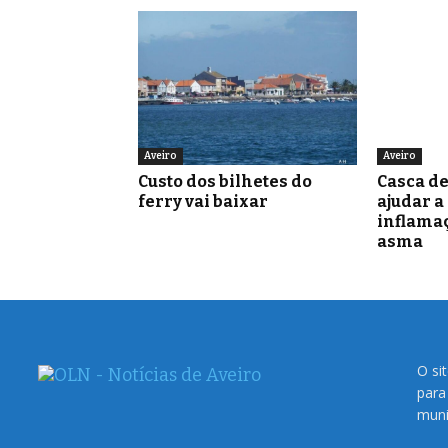
Aveiro
Aveiro
Custo dos bilhetes do
Casca d
ferry vai baixar
ajudar a
inflamaç
asma
O si
para
muni