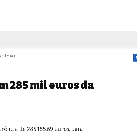
FORA DE CASA
AGENDA
TUBO DE ENSAIO
MORE
a Câmara
 285 mil euros da
rência de 285.185,69 euros, para