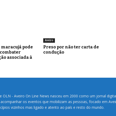
Aveiro
e maracujá pode
Preso por não ter carta de
 combater
condução
ão associada à
te OLN - Aveiro On Line News nasceu em 2000 como um jornal digita
 acompanhar os eventos que mobilizam as pessoas, focado em Avei
cípios vizinhos mas ligado e atento ao país e resto do mundo.