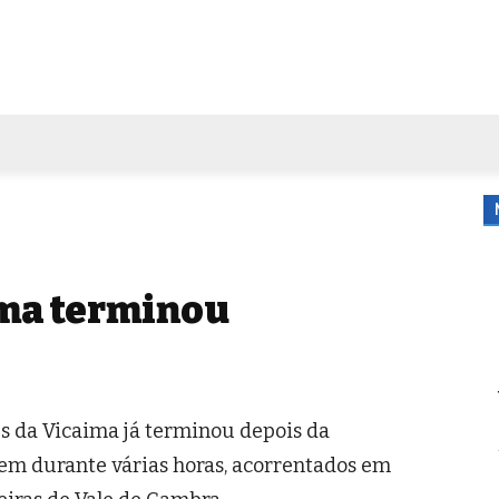
FORA DE CASA
AGENDA
TUBO DE ENSAIO
MORE
ima terminou
es da Vicaima já terminou depois da
m durante várias horas, acorrentados em