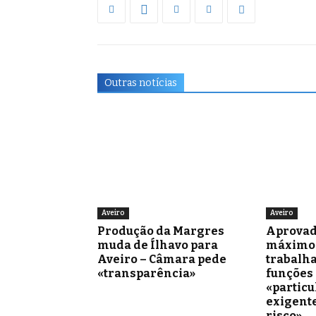
Outras notícias
Aveiro
Aveiro
Produção da Margres
Aprovad
muda de Ílhavo para
máximo 
Aveiro – Câmara pede
trabalh
«transparência»
funções
«partic
exigente
risco»