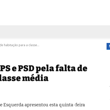
FORA DE CASA
AGENDA
TUBO DE ENSAIO
MORE
de habitação para a classe...
PS e PSD pela falta de
classe média
de Esquerda apresentou esta quinta-feira