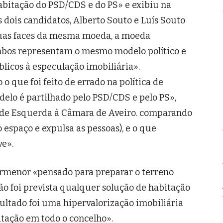
abitação do PSD/CDS e do PS» e exibiu na
 dois candidatos, Alberto Souto e Luís Souto
 duas faces da mesma moeda, a moeda
mbos representam o mesmo modelo político e
licos à especulação imobiliária».
o que foi feito de errado na política de
elo é partilhado pelo PSD/CDS e pelo PS»,
o de Esquerda à Câmara de Aveiro. comparando
 espaço e expulsa as pessoas), e o que
ve».
ormenor «pensado para preparar o terreno
ão foi prevista qualquer solução de habitação
sultado foi uma hipervalorização imobiliária
itação em todo o concelho».