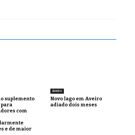
Aveiro
o suplemento
Novo lago em Aveiro
para
adiado dois meses
adores com
ularmente
s e de maior