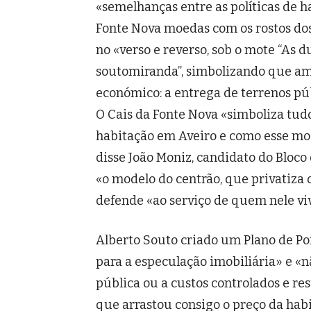
«semelhanças entre as políticas de h
Fonte Nova moedas com os rostos dos
no «verso e reverso, sob o mote “As
soutomiranda”, simbolizando que a
económico: a entrega de terrenos púb
O Cais da Fonte Nova «simboliza tudo 
habitação em Aveiro e como esse mod
disse João Moniz, candidato do Bloc
«o modelo do centrão, que privatiza o
defende «ao serviço de quem nele vi
Alberto Souto criado um Plano de P
para a especulação imobiliária» e «n
pública ou a custos controlados e re
que arrastou consigo o preço da hab