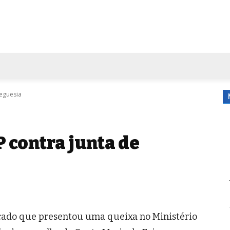
FORA DE CASA
AGENDA
TUBO DE ENSAIO
MORE
reguesia
 contra junta de
cado que presentou uma queixa no Ministério