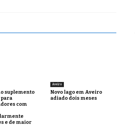
Aveiro
o suplemento
Novo lago em Aveiro
para
adiado dois meses
adores com
ularmente
s e de maior