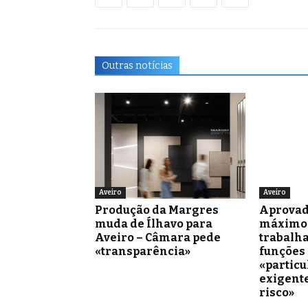
Outras notícias
Aveiro
Aveiro
Produção da Margres
Aprovad
muda de Ílhavo para
máximo 
Aveiro – Câmara pede
trabalh
«transparência»
funções
«partic
exigente
risco»