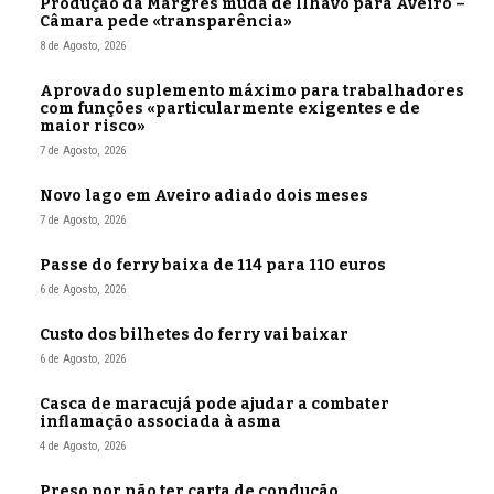
Produção da Margres muda de Ílhavo para Aveiro –
Câmara pede «transparência»
8 de Agosto, 2026
Aprovado suplemento máximo para trabalhadores
com funções «particularmente exigentes e de
maior risco»
7 de Agosto, 2026
Novo lago em Aveiro adiado dois meses
7 de Agosto, 2026
Passe do ferry baixa de 114 para 110 euros
6 de Agosto, 2026
Custo dos bilhetes do ferry vai baixar
6 de Agosto, 2026
Casca de maracujá pode ajudar a combater
inflamação associada à asma
4 de Agosto, 2026
Preso por não ter carta de condução