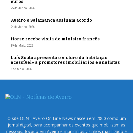
euros
25 de Junho, 2026
Aveiro e Salamanca assinam acordo
24 de Junho, 2026
Horse recebe visita do ministro francês
19 de Maio, 2026
Luís Souto apresenta o «futuro da habitação
acessível» a promotores imobiliários e analistas
6 de Maio, 2026
O site OLN - Aveiro On Line News nasceu em 2000 como um
jornal digital, para acompanhar os eventos que mobilizam as
pessoas, focado em Aveiro e municípios vizinhos mas ligado e