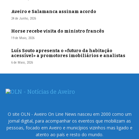
Aveiro e Salamanca assinam acordo
24 de Junho, 2026
Horse recebe visita do ministro francês
19 de Maio, 2026
Luís Souto apresenta o «futuro da habitação
acessível» a promotores imobiliários e analistas
6 de Maio, 2026
O site OLN - Aveiro On Line News nasceu em 2000 como um
jornal digital, para acompanhar os eventos que mobilizam as
pessoas, focado em Aveiro e municípios vizinhos mas ligado e
atento ao país e resto do mundo.