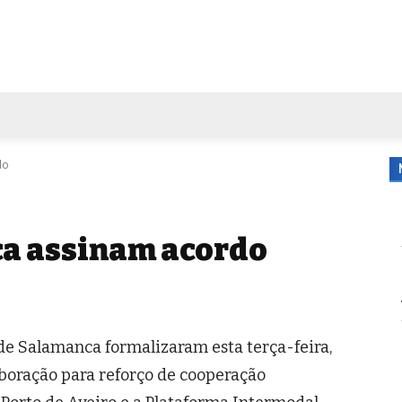
FORA DE CASA
AGENDA
TUBO DE ENSAIO
MORE
do
ca assinam acordo
de Salamanca formalizaram esta terça-feira,
boração para reforço de cooperação