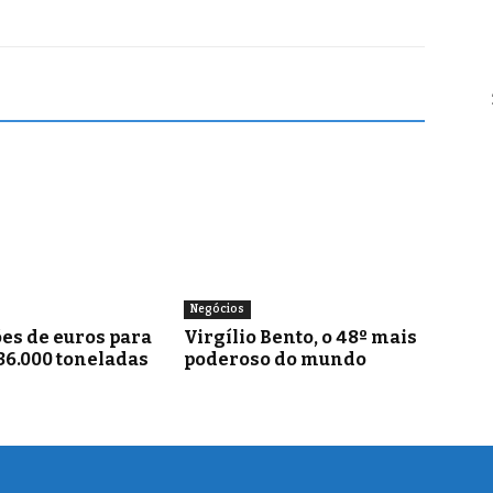
Negócios
es de euros para
Virgílio Bento, o 48º mais
36.000 toneladas
poderoso do mundo