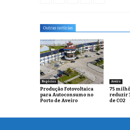
Outras notícias
Negócios
Aveiro
Produção Fotovoltaica
75 milhõ
para Autoconsumo no
reduzir 
Porto de Aveiro
de CO2