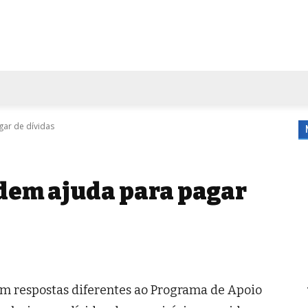
FORA DE CASA
AGENDA
TUBO DE ENSAIO
MORE
gar de dívidas
edem ajuda para pagar
êm respostas diferentes ao Programa de Apoio