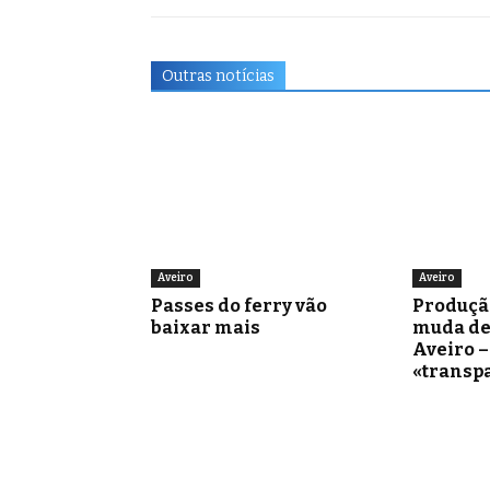
Outras notícias
Aveiro
Aveiro
Passes do ferry vão
Produçã
baixar mais
muda de
Aveiro 
«transp