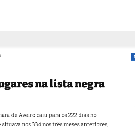
FORA DE CASA
AGENDA
TUBO DE ENSAIO
MORE
a
lugares na lista negra
ra de Aveiro caiu para os 222 dias no
situava nos 334 nos três meses anteriores,