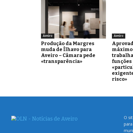
Aveiro
Aveiro
Produção da Margres
Aprovad
muda de Ílhavo para
máximo 
Aveiro – Câmara pede
trabalh
«transparência»
funções
«partic
exigente
risco»
O si
para
muni