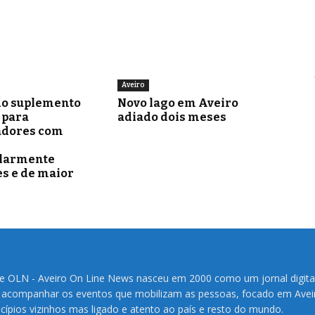
Aveiro
o suplemento
Novo lago em Aveiro
para
adiado dois meses
adores com
ularmente
s e de maior
te OLN - Aveiro On Line News nasceu em 2000 como um jornal digita
 acompanhar os eventos que mobilizam as pessoas, focado em Avei
cípios vizinhos mas ligado e atento ao país e resto do mundo.