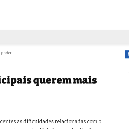
FORA DE CASA
AGENDA
TUBO DE ENSAIO
MORE
s poder
cipais querem mais
centes as dificuldades relacionadas com o