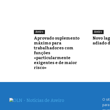
Aveiro
Aveiro
Aprovado suplemento
Novo la
máximo para
adiado 
trabalhadores com
funções
«particularmente
exigentes e de maior
risco»
O si
para