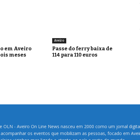
Aveiro
go em Aveiro
Passe do ferry baixa de
dois meses
114 para 110 euros
te OLN - Aveiro On Line News nasceu em 2000 como um jornal digita
 acompanhar os eventos que mobilizam as pessoas, focado em Avei