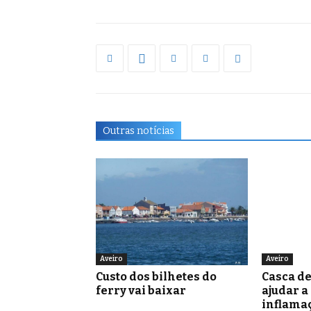
Outras notícias
Aveiro
Aveiro
Custo dos bilhetes do
Casca d
ferry vai baixar
ajudar a
inflamaç