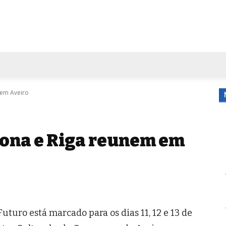
FORA DE CASA
AGENDA
TUBO DE ENSAIO
MORE
 em Aveiro
lona e Riga reunem em
uturo está marcado para os dias 11, 12 e 13 de