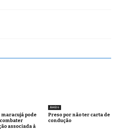
Aveiro
e maracujá pode
Preso por não ter carta de
 combater
condução
ão associada à