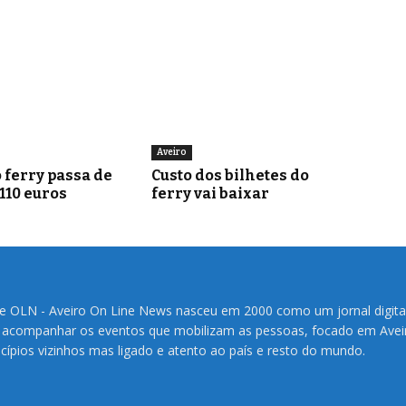
Aveiro
 ferry passa de
Custo dos bilhetes do
 110 euros
ferry vai baixar
te OLN - Aveiro On Line News nasceu em 2000 como um jornal digita
 acompanhar os eventos que mobilizam as pessoas, focado em Avei
cípios vizinhos mas ligado e atento ao país e resto do mundo.