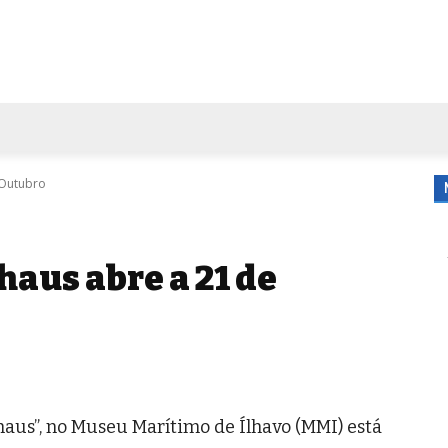
FORA DE CASA
AGENDA
TUBO DE ENSAIO
MORE
 Outubro
haus abre a 21 de
aus”, no Museu Marítimo de Ílhavo (MMI) está