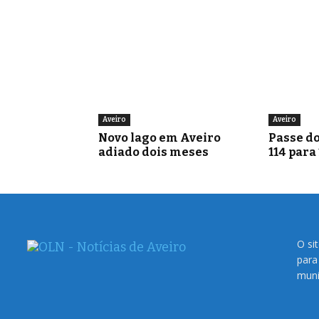
Aveiro
Aveiro
Novo lago em Aveiro
Passe do
adiado dois meses
114 para
O si
para
muni