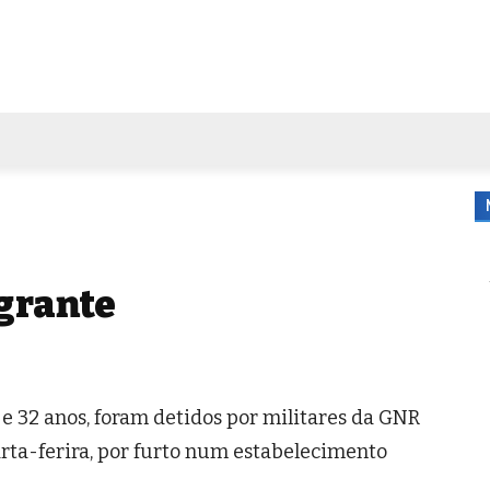
FORA DE CASA
AGENDA
TUBO DE ENSAIO
MORE
grante
e 32 anos, foram detidos por militares da GNR
ta-ferira, por furto num estabelecimento