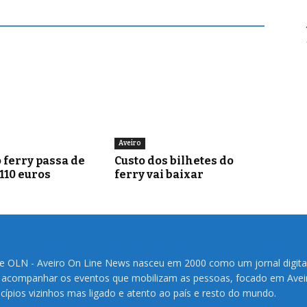
Aveiro
 ferry passa de
Custo dos bilhetes do
 110 euros
ferry vai baixar
te OLN - Aveiro On Line News nasceu em 2000 como um jornal digita
 acompanhar os eventos que mobilizam as pessoas, focado em Avei
cípios vizinhos mas ligado e atento ao país e resto do mundo.