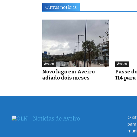
Outras notícias
Aveiro
Aveiro
Novo lago em Aveiro
Passe do
adiado dois meses
114 para
O si
para
muni