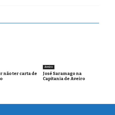
Aveiro
r não ter carta de
José Saramago na
o
Capitania de Aveiro