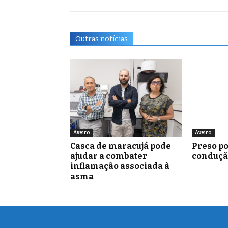
Outras notícias
Aveiro
Aveiro
Casca de maracujá pode
Preso po
ajudar a combater
conduçã
inflamação associada à
asma