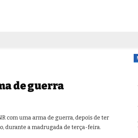
FORA DE CASA
AGENDA
TUBO DE ENSAIO
MORE
a de guerra
R com uma arma de guerra, depois de ter
ro, durante a madrugada de terça-feira.