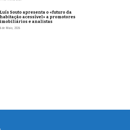
Luís Souto apresenta o «futuro da
habitação acessível» a promotores
imobiliários e analistas
6 de Maio, 2026