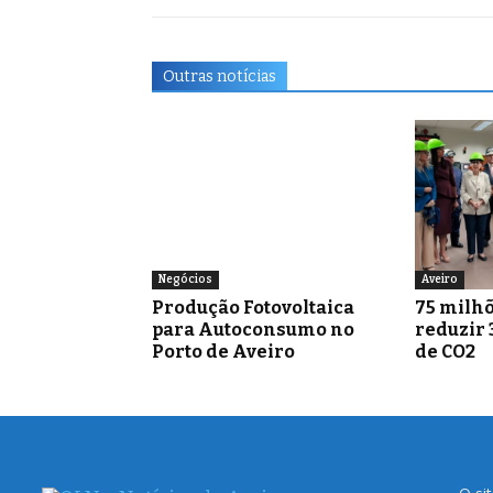
Outras notícias
Negócios
Aveiro
Produção Fotovoltaica
75 milhõ
para Autoconsumo no
reduzir 
Porto de Aveiro
de CO2