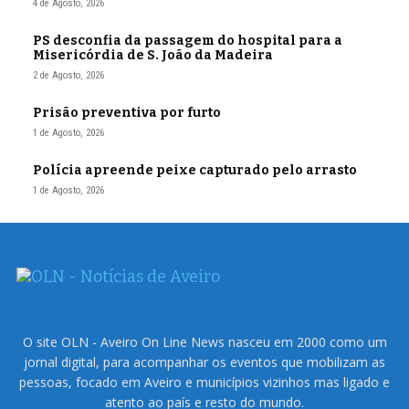
4 de Agosto, 2026
PS desconfia da passagem do hospital para a
Misericórdia de S. João da Madeira
2 de Agosto, 2026
Prisão preventiva por furto
1 de Agosto, 2026
Polícia apreende peixe capturado pelo arrasto
1 de Agosto, 2026
O site OLN - Aveiro On Line News nasceu em 2000 como um
jornal digital, para acompanhar os eventos que mobilizam as
pessoas, focado em Aveiro e municípios vizinhos mas ligado e
atento ao país e resto do mundo.