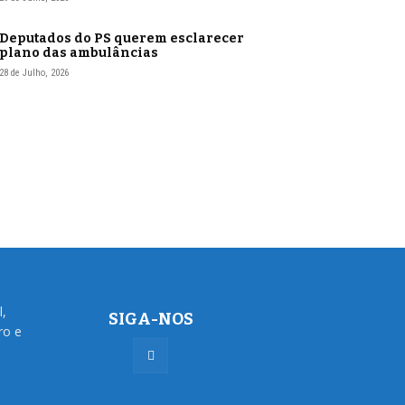
Deputados do PS querem esclarecer
plano das ambulâncias
28 de Julho, 2026
l,
SIGA-NOS
ro e