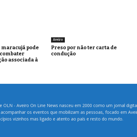
Aveiro
e maracujá pode
Preso por não ter carta de
 combater
condução
ão associada à
te OLN - Aveiro On Line News nasceu em 2000 como um jornal digita
 acompanhar os eventos que mobilizam as pessoas, focado em Avei
cípios vizinhos mas ligado e atento ao país e resto do mundo.