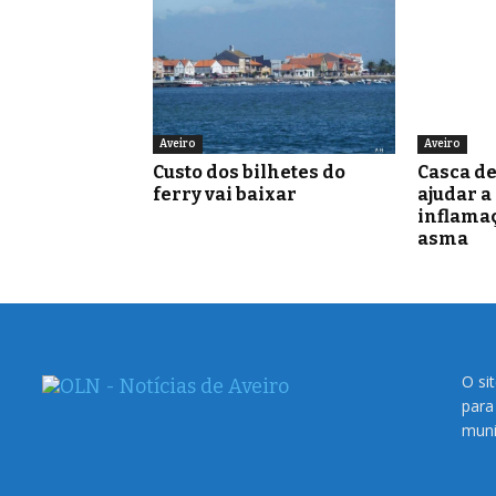
Aveiro
Aveiro
Custo dos bilhetes do
Casca d
ferry vai baixar
ajudar a
inflamaç
asma
O si
para
muni