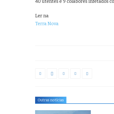
40 utentes e 9 colabores infetados co
Ler na
Terra Nova
Outras notícias